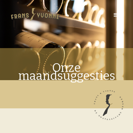
Onze
maandsuggesties