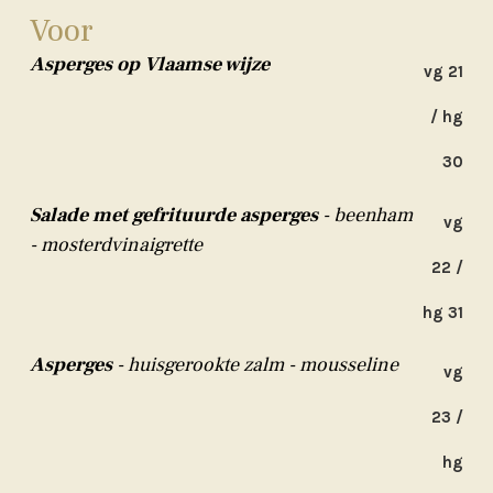
Voor
Asperges op Vlaamse wijze
vg 21
/ hg
30
Salade met gefrituurde asperges
- beenham
vg
- mosterdvinaigrette
22 /
hg 31
Asperges
- huisgerookte zalm - mousseline
vg
23 /
hg